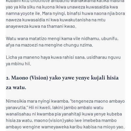
kubaini kitu chochote ambacho wanakwama katika maisha
yao ya kila siku na kuona ikiwa unaweza kuwasaidia kwa
namna yoyote ile. Mara nyingi, binafsi huwa naona njia bora
naweza kuwasaidia ni kwa kuwakutanisha na mtu
anayeweza kuwa na thamani kwao.
Watu wana matatizo mengi kama vile nidhamu, ubunifu,
afya na mazoezi na mengine chungu nzima.
Licha ya maneno haya kuwa rahisi sana, usidharau nguvu
ya mbinu hii.
2. Maono (Vision) yako yawe yenye kujali hisia
za watu.
Nimesikia mara nyingi kwamba, “tengeneza maono ambayo
yanavutia." Hii ni kweli, lakini jambo ambalo watu
wanalisahau ni kwamba pia yanahitaji kuwa yenye kubeba
hisia za watu, maono (vision) yako iwe imebeba mambo
ambayo wengine wameyaweka karibu kabisa na mioyo yao.