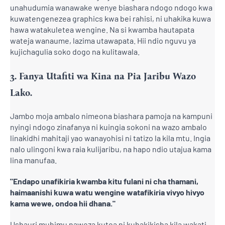
unahudumia wanawake wenye biashara ndogo ndogo kwa
kuwatengenezea graphics kwa bei rahisi, ni uhakika kuwa
hawa watakuletea wengine. Na si kwamba hautapata
wateja wanaume, lazima utawapata. Hii ndio nguvu ya
kujichagulia soko dogo na kulitawala.
3. Fanya Utafiti wa Kina na Pia Jaribu Wazo
Lako.
Jambo moja ambalo nimeona biashara pamoja na kampuni
nyingi ndogo zinafanya ni kuingia sokoni na wazo ambalo
linakidhi mahitaji yao wanayohisi ni tatizo la kila mtu. Ingia
nalo ulingoni kwa raia kulijaribu, na hapo ndio utajua kama
lina manufaa.
"Endapo unafikiria kwamba kitu fulani ni cha thamani,
haimaanishi kuwa watu wengine watafikiria vivyo hivyo
kama wewe, ondoa hii dhana."
Ushauri muhimu naweza kutoa ni kuhakikisha kila wakati