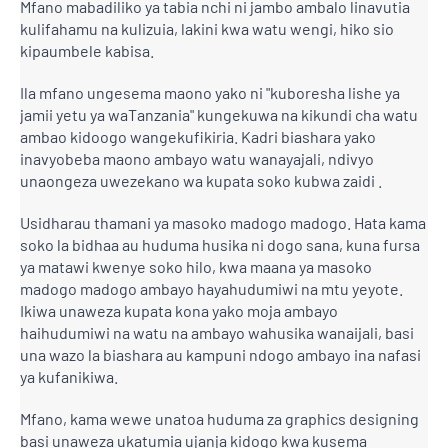
Mfano mabadiliko ya tabia nchi ni jambo ambalo linavutia
kulifahamu na kulizuia, lakini kwa watu wengi, hiko sio
kipaumbele kabisa.
Ila mfano ungesema maono yako ni "kuboresha lishe ya
jamii yetu ya waTanzania" kungekuwa na kikundi cha watu
ambao kidoogo wangekufikiria. Kadri biashara yako
inavyobeba maono ambayo watu wanayajali, ndivyo
unaongeza uwezekano wa kupata soko kubwa zaidi .
Usidharau thamani ya masoko madogo madogo. Hata kama
soko la bidhaa au huduma husika ni dogo sana, kuna fursa
ya matawi kwenye soko hilo, kwa maana ya masoko
madogo madogo ambayo hayahudumiwi na mtu yeyote.
Ikiwa unaweza kupata kona yako moja ambayo
haihudumiwi na watu na ambayo wahusika wanaijali, basi
una wazo la biashara au kampuni ndogo ambayo ina nafasi
ya kufanikiwa.
Mfano, kama wewe unatoa huduma za graphics designing
basi unaweza ukatumia ujanja kidogo kwa kusema