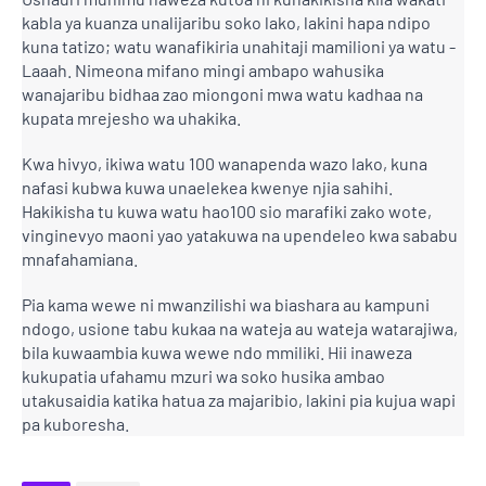
kabla ya kuanza unalijaribu soko lako, lakini hapa ndipo
kuna tatizo; watu wanafikiria unahitaji mamilioni ya watu -
Laaah. Nimeona mifano mingi ambapo wahusika
wanajaribu bidhaa zao miongoni mwa watu kadhaa na
kupata mrejesho wa uhakika.
Kwa hivyo, ikiwa watu 100 wanapenda wazo lako, kuna
nafasi kubwa kuwa unaelekea kwenye njia sahihi.
Hakikisha tu kuwa watu hao100 sio marafiki zako wote,
vinginevyo maoni yao yatakuwa na upendeleo kwa sababu
mnafahamiana.
Pia kama wewe ni mwanzilishi wa biashara au kampuni
ndogo, usione tabu kukaa na wateja au wateja watarajiwa,
bila kuwaambia kuwa wewe ndo mmiliki. Hii inaweza
kukupatia ufahamu mzuri wa soko husika ambao
utakusaidia katika hatua za majaribio, lakini pia kujua wapi
pa kuboresha.