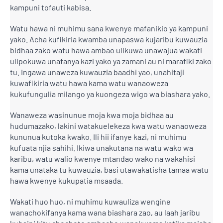
kampuni tofauti kabisa.
Watu hawa ni muhimu sana kwenye mafanikio ya kampuni
yako. Acha kufikiria kwamba unapaswa kujaribu kuwauzia
bidhaa zako watu hawa ambao ulikuwa unawajua wakati
ulipokuwa unafanya kazi yako ya zamani au ni marafiki zako
tu. Ingawa unaweza kuwauzia baadhi yao, unahitaji
kuwafikiria watu hawa kama watu wanaoweza
kukufungulia milango ya kuongeza wigo wa biashara yako.
Wanaweza wasinunue moja kwa moja bidhaa au
hudumazako, lakini watakuelekeza kwa watu wanaoweza
kununua kutoka kwako. Ili hii ifanye kazi, ni muhimu
kufuata njia sahihi. Ikiwa unakutana na watu wako wa
karibu, watu walio kwenye mtandao wako na wakahisi
kama unataka tu kuwauzia, basi utawakatisha tamaa watu
hawa kwenye kukupatia msaada.
Wakati huo huo, ni muhimu kuwauliza wengine
wanachokifanya kama wana biashara zao, au laah jaribu