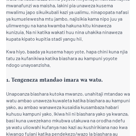
mwanafunzi wa maisha, lakini pia unaweza kusema
mwalimu japo sikuikubali kazi ya ualimu, ninapopata nafasi
ya kumuelewesha mtu jambo, najisikia kama nipo juu ya
ulimwengu na kana kwamba hakuna kitu kinaweza
kunizuia. Na ni katika wakati huu nina uhakika ninaweza
kupata kipato kupitia stadi yangu hii.
Kwa hiyo, baada ya kusema hayo yote, hapa chini kuna njia
tatu za kufanikiwa katika biashara au kampuni yoyote
ndogo unayoanzisha.
1. Tengeneza mtandao imara wa watu.
Unapoanza biashara kutoka mwanzo, unahitaji mtandao wa
watu ambao unaweza kuwaleta katika biashara au kampuni
yako, au ambao wanaweza kusaidia kusambaza habari
kuhusu kampuni yako. Ikiwa hii ni biashara yako ya kwanza,
basi kuna uwezekano mkubwa utakuwa na orodha ndefu
ya watu uliowahi kufanya nao kazi au kushirikiana nao kwa
kiwango fulani katika pendekezo/wazo la biashara au