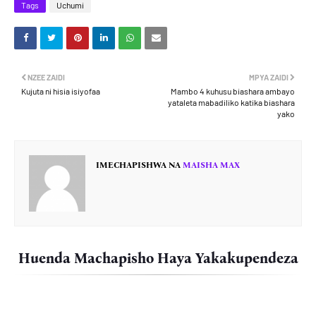
Tags
Uchumi
NZEE ZAIDI
MPYA ZAIDI
Kujuta ni hisia isiyofaa
Mambo 4 kuhusu biashara ambayo
yataleta mabadiliko katika biashara
yako
IMECHAPISHWA NA
MAISHA MAX
Huenda Machapisho Haya Yakakupendeza