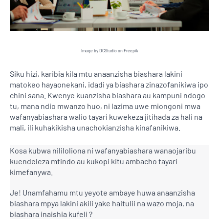
Image by DCStudio on Freepik
Siku hizi, karibia kila mtu anaanzisha biashara lakini
matokeo hayaonekani, idadi ya biashara zinazofanikiwa ipo
chini sana. Kwenye kuanzisha biashara au kampuni ndogo
tu, mana ndio mwanzo huo, ni lazima uwe miongoni mwa
wafanyabiashara walio tayari kuwekeza jitihada za hali na
mali, ili kuhakikisha unachokianzisha kinafanikiwa.
Kosa kubwa nililoliona ni wafanyabiashara wanaojaribu
kuendeleza mtindo au kukopi kitu ambacho tayari
kimefanywa.
Je! Unamfahamu mtu yeyote ambaye huwa anaanzisha
biashara mpya lakini akili yake haitulii na wazo moja,
na
biashara inaishia kufeli
?