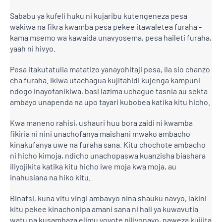
Sababu ya kufeli huku ni kujaribu kutengeneza pesa
wakiwa na fikra kwamba pesa pekee itawaletea furaha -
kama msemo wa kawaida unavyosema, pesa haileti furaha,
yaah ni hivyo.
Pesa itakutatulia matatizo yanayohitaji pesa, ila sio chanzo
cha furaha. Ikiwa utachagua kujitahidi kujenga kampuni
ndogo inayofanikiwa, basi lazima uchague tasnia au sekta
ambayo unapenda na upo tayari kubobea katika kitu hicho.
Kwa maneno rahisi, ushauri huu bora zaidi ni kwamba
fikiria ni nini unachofanya maishani mwako ambacho
kinakufanya uwe na furaha sana. Kitu chochote ambacho
ni hicho kimoja, ndicho unachopaswa kuanzisha biashara
iliyojikita katika kitu hicho iwe moja kwa moja, au
inahusiana na hiko kitu.
Binafsi, kuna vitu vingi ambavyo nina shauku navyo, lakini
kitu pekee kinachonipa amani sana ni hali ya kuwavutia
watu na kusambaza elimu yoyote niliyonayo, naweza kujiita