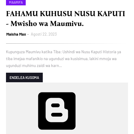
MAARIFA
FAHAMU KUHUSU NUSU KAPUTI
- Mwisho wa Maumivu.
Maisha Max
Agosti 22, 2023
Kupunguza Maumivu katika Tiba: Ushindi wa Nusu Kaputi Historia ya
tiba imejaa mafanikio na ugunduzi wa kusisimua, lakini mmoja wa
ugunduzi muhimu zaidi wa karn…
ENDELEA KUSOMA