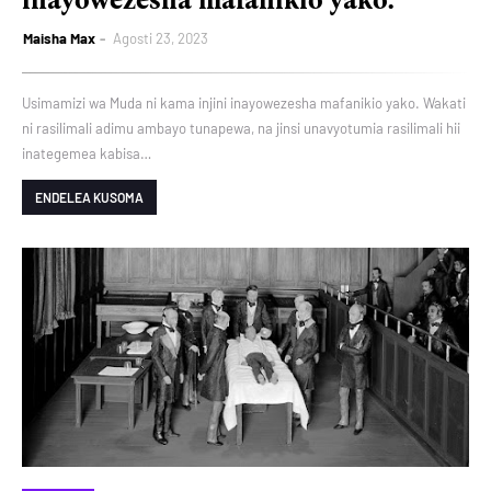
inayowezesha mafanikio yako.
Maisha Max
Agosti 23, 2023
Usimamizi wa Muda ni kama injini inayowezesha mafanikio yako. Wakati
ni rasilimali adimu ambayo tunapewa, na jinsi unavyotumia rasilimali hii
inategemea kabisa…
ENDELEA KUSOMA